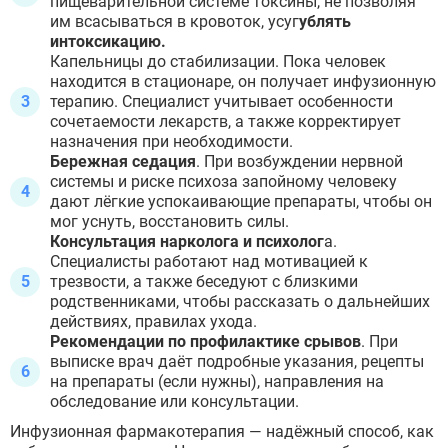
пищеварительной системе токсины, не позволяя
им всасываться в кровоток, усуг
ублять
интоксикацию.
Капельницы до стабилизации. Пока человек
находится в стационаре, он получает инфузионную
терапию. Специалист учитывает особенности
сочетаемости лекарств, а также корректирует
назначения при необходимости.
Бережная седация
. При возбуждении нервной
системы и риске психоза запойному человеку
дают лёгкие успокаивающие препараты, чтобы он
мог уснуть, восстановить силы.
Консультация нарколога и психолог
а.
Специалисты работают над мотивацией к
трезвости, а также беседуют с близкими
ЗАДАТЬ ВОПРОС
родственниками, чтобы рассказать о дальнейших
действиях, правилах ухода.
ЗАПОЛНИТЕ ФОРМУ
Рекомендации по профилактике срывов
. При
ВЫЗВАТЬ ВРАЧА
выписке врач даёт подробные указания, рецепты
Заполните форму ниже, мы вам
на препараты (если нужны), направления на
перезвоним
обследование или консультации.
Инфузионная фармакотерапия — надёжный способ, как
ВЫБРАТЬ ГОРОД