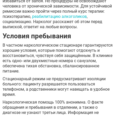
избавиться от запоя. Но процедуры не освобождают
человека от хронической зависимости. Для устойчивой
ремиссии важно пройти через полный курс терапии:
психотерапию,
реабилитацию алкоголиков
,
социализацию. Нарколог расскажет об этом перед
Отправить
выпиской, ответит на любые вопросы.
Отправить
Оставляя заявку Вы соглашаетесь с
политикой
Условия пребывания
конфиденциальности
Отправить
Оставляя заявку Вы соглашаетесь с
политикой
конфиденциальности
В частном наркологическом стационаре гарантируются
Оставляя заявку Вы соглашаетесь с
политикой
хорошие условия, которые помогают отдохнуть и
конфиденциальности
восстановиться, чувствуя себя защищённым. В клинике
есть одно- или двухместные номера с санузлом,
обеспечена тихая обстановка, сбалансированное
питание.
Стационарный режим не предусматривает изоляции
больного: пациенту разрешается пользоваться
телефоном, а родственники могут навещать в удобное
время.
Наркологическая помощь 100% анонимна. О факте
обращения и пребывания в отделении, а также о
диагнозе не узнают третьи лица. Информация не