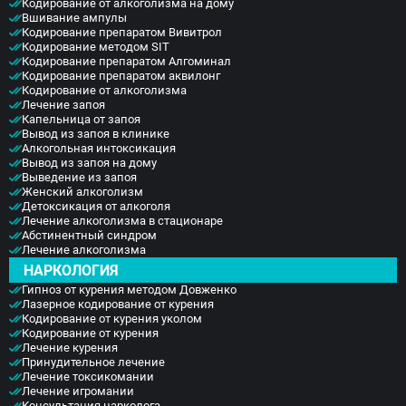
Кодирование от алкоголизма на дому
Вшивание ампулы
Кодирование препаратом Вивитрол
Кодирование методом SIT
Кодирование препаратом Алгоминал
Кодирование препаратом аквилонг
Кодирование от алкоголизма
Лечение запоя
Капельница от запоя
Вывод из запоя в клинике
Алкогольная интоксикация
Вывод из запоя на дому
Выведение из запоя
Женский алкоголизм
Детоксикация от алкоголя
Лечение алкоголизма в стационаре
Абстинентный синдром
Лечение алкоголизма
НАРКОЛОГИЯ
Гипноз от курения методом Довженко
Лазерное кодирование от курения
Кодирование от курения уколом
Кодирование от курения
Лечение курения
Принудительное лечение
Лечение токсикомании
Лечение игромании
Консультация нарколога