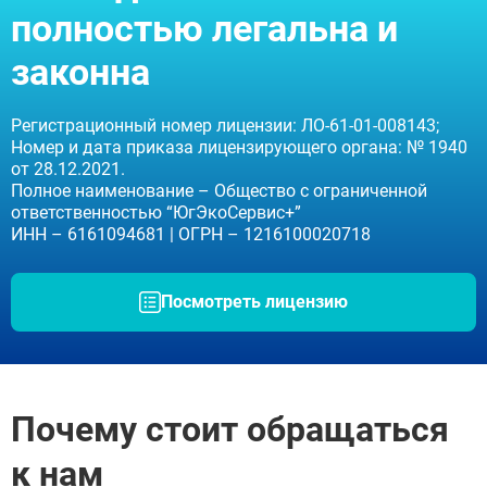
полностью легальна и
законна
Регистрационный номер лицензии: ЛО-61-01-008143;
Номер и дата приказа лицензирующего органа: № 1940
от 28.12.2021.
Полное наименование – Общество с ограниченной
ответственностью “ЮгЭкоСервис+”
ИНН – 6161094681 | ОГРН – 1216100020718
Посмотреть лицензию
ЗАДАТЬ ВОПРОС
ЗАПОЛНИТЕ ФОРМУ
ВЫЗВАТЬ ВРАЧА
Заполните форму ниже, мы вам
Почему стоит обращаться
перезвоним
к нам