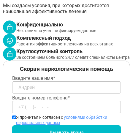
ВЫБРАТЬ ГОРОД
Мы создаем условия, при которых достигается
наибольшая эффективность лечения
Конфиденциально
Отправить
Не ставим на учет, не фиксируем данные
Отправить
Комплексный подход
Оставляя заявку Вы соглашаетесь с
политикой
Гарантия эффективности лечения на всех этапах
конфиденциальности
Отправить
Оставляя заявку Вы соглашаетесь с
политикой
Круглосуточный контроль
конфиденциальности
За состоянием больного 24/7 следят специалисты центра
Оставляя заявку Вы соглашаетесь с
политикой
конфиденциальности
Скорая наркологическая помощь
Введите ваше имя*
Введите номер телефона*
Я прочитал и согласен с
условиями обработки
персональных данных
Вызвать врача