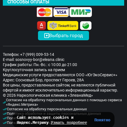
СПОСОБЫ ОПЛАТЫ
Выбрать город
Телефон:
+7 (999) 009-53-14
E-mail:
sosnovyy-bor@eleana.clinic
График работы: Пн.-Вс.: с 10:00 до 21:00
Елена Сомина
Круглосуточная запись на прием
Медицинские услуги предоставляются ООО «ЮгЭкоСервис+»
Здравствуйте! Готова помочь
Адрес: Сосновый Бор, проспект Героев, 28А
вам. Напишите мне, если у
Все цены, предоставленные сайтом, не являются публичной
вас появятся вопросы.
офертой и имеют исключительно информационный характер.
© 2026 Наркологическая клиника «ЭлеанаМед»
Согласие на обработку персональных данных с помощью сервиса
«Яндекс.Метрика»
Согласие на обработку персональных данных
Политика обработки и защиты персональных данных
Сайт использует cookies и
Политика конфиденциальности
Понятно
Яндекс.Метрику
Узнать подробнее
Пользовательское соглашение